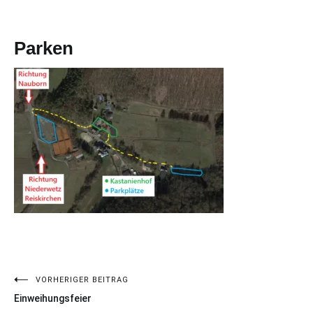
Parken
VORHERIGER BEITRAG
Beitragsnavigation
Einweihungsfeier