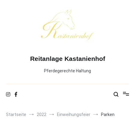
Zum
Inhalt
springen
Reitanlage Kastanienhof
Pferdegerechte Haltung
Startseite
2022
Einweihungsfeier
Parken