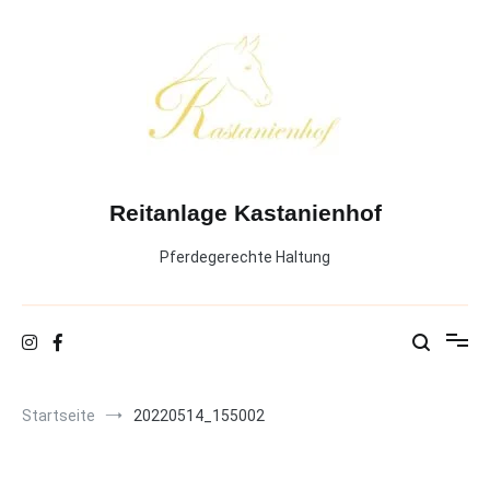
Zum
Inhalt
springen
Reitanlage Kastanienhof
Pferdegerechte Haltung
Startseite
20220514_155002